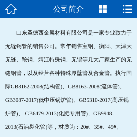



公司简介
首页

公司简介
山东圣德西金属材料有限公司是一家专业致力于
产品展示
无缝钢管的销售公司。常年销售宝钢、衡阳、天津大
新闻动态
无缝、鞍钢、靖江特殊钢、无锡等几大厂家生产的无
现货资源
缝钢管，以及经营各种特殊厚壁管及合金管。执行国
产品应用
际GB8162-2008(结构管)、GB8163-2008(流体管)、
GB3087-2017(低中压锅炉管)、GB5310-2017(高压锅
钢管知识
炉管)、 GB6479-2013(化肥专用管)、GB9948-
在线留言
2013(石油裂化管)等，材质为：20#、35#、45#、