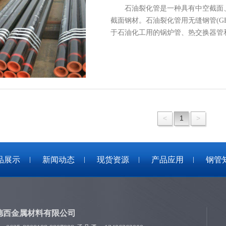
石油裂化管是一种具有中空截面、
截面钢材。石油裂化管用无缝钢管(GB9948
于石油化工用的锅炉管、热交换器
和机械零件，如石油…
<
1
>
品展示
新闻动态
现货资源
产品应用
钢管
德西金属材料有限公司