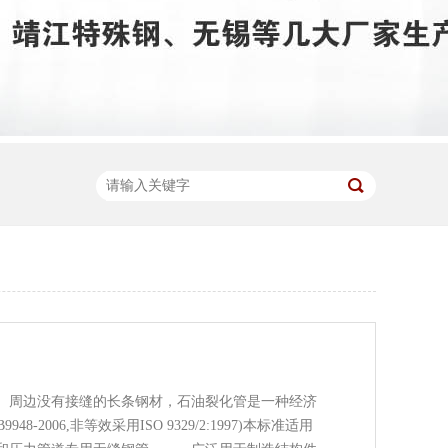
周边没有接缝的长条钢材，石油裂化管是一种经济
-2006,非等效采用ISO 9329/2:1997)本标准适用